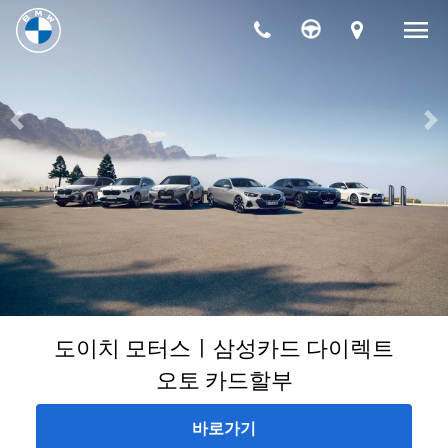
menu
chevron_right
모델
Previous
Ne
chevron_right
전기차
chevron_right
구매하기
chevron_right
BMW 공식 서비스
chevron_right
더 알아보기
chevron_right
도이치 모터스
도이치 모터스ㅣ삼성카드 다이렉트
오토 카드할부
바로가기